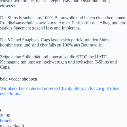
Must-Have für alle, die sich gegen Hass und Diskriminierung
einsetzen.
Die Shirts bestehen aus 100% Baumwolle und haben einen bequemen
Rundhalsausschnitt sowie kurze Ärmel. Perfekt für den Alltag und ein
starkes Statement gegen Hass und Intoleranz.
Die 5 Panel Snapback Caps lassen sich perfekt mit den Shirts
kombinieren und sind ebenfalls zu 100% aus Baumwolle.
Zeige deine Solidarität und unterstütze die STOP the HATE
Kampagne mit unseren hochwertigen und stylischen T-Shirts und
Caps.
bald wieder shoppen
Wir überarbeiten derzeit unseren Charity Shop. In Kürze gibt’s hier
neue Infos.
€
29,90
bestellen
meistverkauft